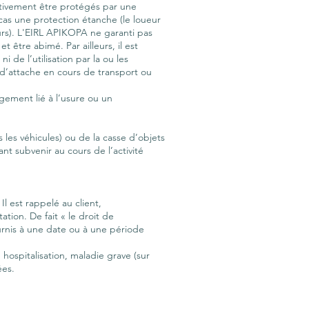
rativement être protégés par une
cas une protection étanche (le loueur
eurs). L'EIRL APIKOPA ne garanti pas
 être abimé. Par ailleurs, il est
 de l’utilisation par la ou les
 d’attache en cours de transport ou
gement lié à l’usure ou un
les véhicules) ou de la casse d’objets
nt subvenir au cours de l’activité
l est rappelé au client,
tion. De fait « le droit de
ournis à une date ou à une période
 hospitalisation, maladie grave (sur
ées.