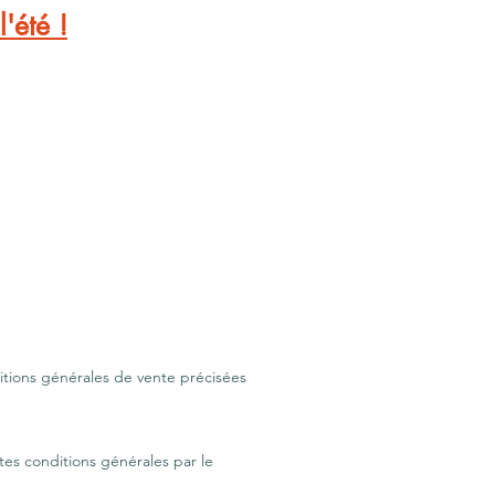
'été !
MMES NOUS
CONTACT
ditions générales de vente précisées
tes conditions générales par le