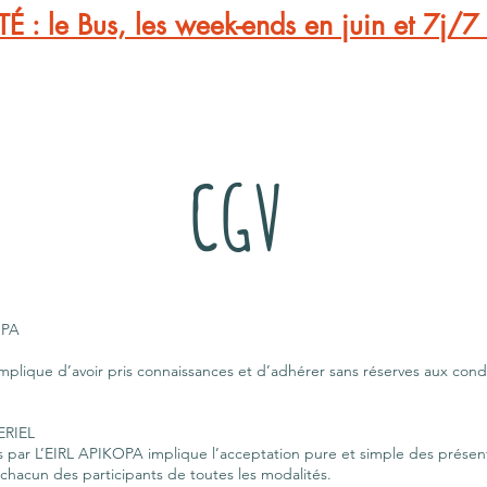
 le Bus, les week-ends en juin et 7j/7 l
VÉLOS
ENTREPRISES
RESERVATIONS
QUI SO
CGV
OPA
implique d’avoir pris connaissances et d’adhérer sans réserves aux con
RIEL
es par L’EIRL APIKOPA implique l’acceptation pure et simple des présen
 chacun des participants de toutes les modalités.