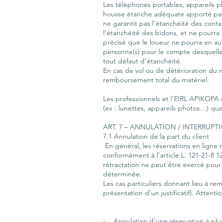
Les téléphones portables, appareils p
housse étanche adéquate apporté par l
ne garantit pas l’étanchéité des conta
l’étanchéité des bidons, et ne pourra 
précisé que le loueur ne pourra en aucu
personne(s) pour le compte desquelles
tout défaut d’étanchéité.
En cas de vol ou de détérioration du 
remboursement total du matériel.
Les professionnels et l’EIRL APIKOPA n
(ex : lunettes, appareils photos…) que
ART. 7 – ANNULATION / INTERRUPT
7.1 Annulation de la part du client
En général, les réservations en ligne 
conformément à l’article L. 121-21-8 1
rétractation ne peut être exercé pour 
déterminée.
Les cas particuliers donnant lieu à re
présentation d’un justificatif). Atte
- Annulation d’une réservation à plus