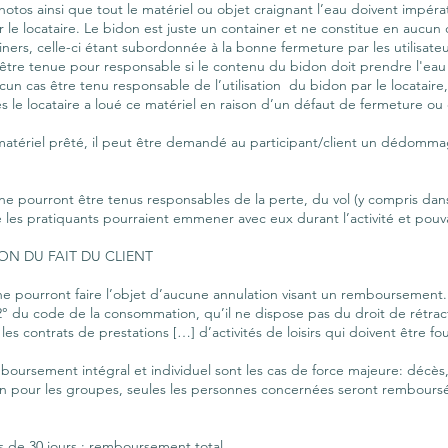
hotos ainsi que tout le matériel ou objet craignant l’eau doivent impé
e locataire. Le bidon est juste un container et ne constitue en aucun 
iners, celle-ci étant subordonnée à la bonne fermeture par les utilisat
être tenue pour responsable si le contenu du bidon doit prendre l'eau et
n cas être tenu responsable de l’utilisation du bidon par le locataire, ni
 le locataire a loué ce matériel en raison d’un défaut de fermeture ou
matériel prêté, il peut être demandé au participant/client un dédomma
e pourront être tenus responsables de la perte, du vol (y compris dans 
 les pratiquants pourraient emmener avec eux durant l’activité et pouva
ION DU FAIT DU CLIENT
ne pourront faire l’objet d’aucune annulation visant un remboursement. I
2° du code de la consommation, qu’il ne dispose pas du droit de rétracta
les contrats de prestations […] d’activités de loisirs qui doivent être f
mboursement intégral et individuel sont les cas de force majeure: décès,
ntion pour les groupes, seules les personnes concernées seront rembours
 de 30 jours : remboursement total.