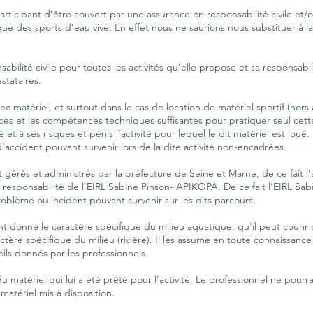
rticipant d’être couvert par une assurance en responsabilité civile et/
ue des sports d’eau vive. En effet nous ne saurions nous substituer à la 
bilité civile pour toutes les activités qu’elle propose et sa responsab
stataires.
ec matériel, et surtout dans le cas de location de matériel sportif (hors
nces et les compétences techniques suffisantes pour pratiquer seul cette 
 et à ses risques et périls l’activité pour lequel le dit matériel est lo
accident pouvant survenir lors de la dite activité non-encadrées.
ant gérés et administrés par la préfecture de Seine et Marne, de ce fai
 responsabilité de l’EIRL Sabine Pinson- APIKOPA. De ce fait l’EIRL Sa
blème ou incident pouvant survenir sur les dits parcours.
nt donné le caractère spécifique du milieu aquatique, qu'il peut courir
ctère spécifique du milieu (rivière). Il les assume en toute connaissanc
ils donnés par les professionnels.
du matériel qui lui a été prêté pour l’activité. Le professionnel ne pour
matériel mis à disposition.