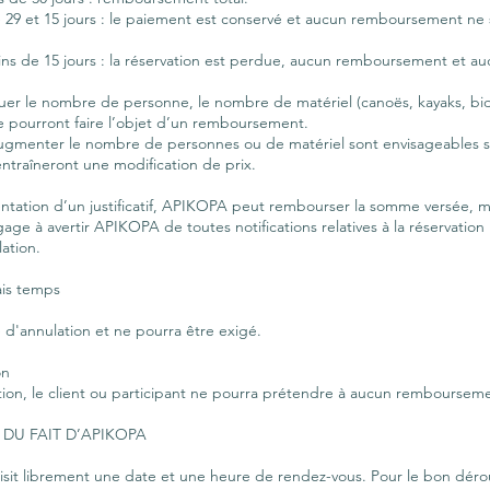
29 et 15 jours : le paiement est conservé et aucun remboursement ne s
s de 15 jours : la réservation est perdue, aucun remboursement et auc
inuer le nombre de personne, le nombre de matériel (canoës, kayaks, bi
 pourront faire l’objet d’un remboursement.
à augmenter le nombre de personnes ou de matériel sont envisageables s
entraîneront une modification de prix.
ntation d’un justificatif, APIKOPA peut rembourser la somme versée, m
engage à avertir APIKOPA de toutes notifications relatives à la réservati
lation.
ais temps
d'annulation et ne pourra être exigé.
on
tation, le client ou participant ne pourra prétendre à aucun remboursem
 DU FAIT D’APIKOPA
hoisit librement une date et une heure de rendez-vous. Pour le bon déro