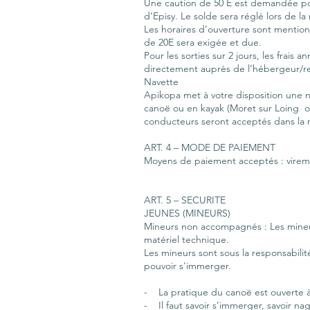
Une caution de 50 E est demandée pour 
d’Episy. Le solde sera réglé lors de la
Les horaires d’ouverture sont mentionn
de 20E sera exigée et due.
Pour les sorties sur 2 jours, les frais 
directement auprès de l’hébergeur/re
Navette
Apikopa met à votre disposition une na
canoë ou en kayak (Moret sur Loing ou
conducteurs seront acceptés dans la 
ART. 4 – MODE DE PAIEMENT
Moyens de paiement acceptés : viremen
ART. 5 – SECURITE
JEUNES (MINEURS)
Mineurs non accompagnés : Les mineur
matériel technique.
Les mineurs sont sous la responsabili
pouvoir s'immerger.
- La pratique du canoë est ouverte à 
- Il faut savoir s’immerger, savoir nag