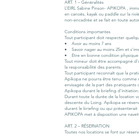
ART. 1 – Généralités
L’EIRL Sabine Pinson- APIKOPA , imma
en canoës, kayak ou paddle sur la riviè
non-encadrée et se fait en toute aut
Conditions importantes
Tout participant doit respecter quelq
• Avoir au moins 7 ans
• Savoir nager au moins 25m et s'im
• Etre en bonne condition physique 
Tout mineur doit être accompagné d'un
la responsabilité des parents.
Tout participant reconnaît que la prat
Apikopa ne pourra être tenu comme re
envisagée de la part des pratiquants 
Apikopa durant le briefing d'initiation
Durant toute la durée de la location v
descente du Loing. Apikopa se réserv
durant le briefing ou qui présenterai
APIKOPA met à disposition une navette
ART. 2 – RÉSERVATION
Toutes nos locations se font sur réser