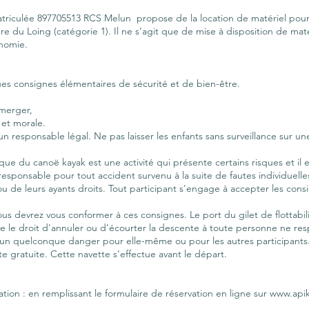
triculée 897705513 RCS Melun propose de la location de matériel pour
re du Loing (catégorie 1). Il ne s’agit que de mise à disposition de matér
onomie.
ues consignes élémentaires de sécurité et de bien-être.
merger,
et morale.
 responsable légal. Ne pas laisser les enfants sans surveillance sur un
ique du canoë kayak est une activité qui présente certains risques et il 
sponsable pour tout accident survenu à la suite de fautes individuell
ou de leurs ayants droits. Tout participant s'engage à accepter les con
.
ous devrez vous conformer à ces consignes. Le port du gilet de flottabili
e le droit d'annuler ou d'écourter la descente à toute personne ne res
t un quelconque danger pour elle-même ou pour les autres participants
 gratuite. Cette navette s'effectue avant le départ.
vation : en remplissant le formulaire de réservation en ligne sur www.api