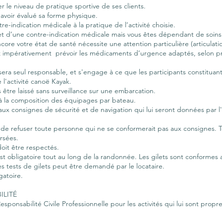
 le niveau de pratique sportive de ses clients.
’avoir évalué sa forme physique.
re-indication médicale à la pratique de l’activité choisie.
et d’une contre-indication médicale mais vous êtes dépendant de soin
core votre état de santé nécessite une attention particulière (articulat
rez impérativement prévoir les médicaments d’urgence adaptés, selon p
n sera seul responsable, et s'engage à ce que les participants constituan
 l'activité canoë Kayak.
être laissé sans surveillance sur une embarcation.
 à la composition des équipages par bateau.
aux consignes de sécurité et de navigation qui lui seront données par 
 de refuser toute personne qui ne se conformerait pas aux consignes. 
rsées.
it être respectés.
 est obligatoire tout au long de la randonnée. Les gilets sont conformes
 tests de gilets peut être demandé par le locataire.
gatoire.
ILITÉ
ponsabilité Civile Professionnelle pour les activités qui lui sont propre