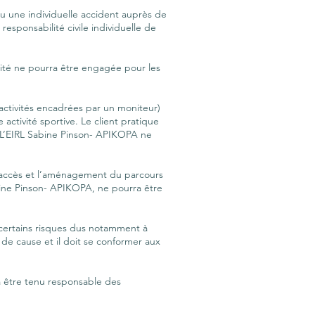
ou une individuelle accident auprès de
responsabilité civile individuelle de
ilité ne pourra être engagée pour les
 activités encadrées par un moniteur)
activité sportive. Le client pratique
ué. L’EIRL Sabine Pinson- APIKOPA ne
t l’accès et l’aménagement du parcours
bine Pinson- APIKOPA, ne pourra être
 certains risques dus notamment à
e de cause et il doit se conformer aux
ra être tenu responsable des