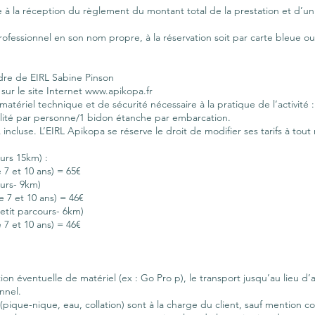
ve à la réception du règlement du montant total de la prestation et d’un
ofessionnel en son nom propre, à la réservation soit par carte bleue o
rdre de EIRL Sabine Pinson
sur le site Internet www.apikopa.fr
matériel technique et de sécurité nécessaire à la pratique de l’activit
abilité par personne/1 bidon étanche par embarcation.
incluse. L’EIRL Apikopa se réserve le droit de modifier ses tarifs à tou
rs 15km) :
7 et 10 ans) = 65€
urs- 9km)
 7 et 10 ans) = 46€
tit parcours- 6km)
7 et 10 ans) = 46€
on éventuelle de matériel (ex : Go Pro p), le transport jusqu’au lieu d’a
nnel.
s (pique-nique, eau, collation) sont à la charge du client, sauf mention co