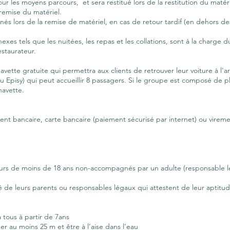
les moyens parcours, et sera restitué lors de la restitution du matériel 
 remise du matériel.
és lors de la remise de matériel, en cas de retour tardif (en dehors de
annexes tels que les nuitées, les repas et les collations, sont à la charge 
staurateur.
vette gratuite qui permettra aux clients de retrouver leur voiture à l’
 Episy) qui peut accueillir 8 passagers. Si le groupe est composé de pl
navette.
t bancaire, carte bancaire (paiement sécurisé par internet) ou vireme
s de moins de 18 ans non-accompagnés par un adulte (responsable léga
té de leurs parents ou responsables légaux qui attestent de leur aptitu
tous à partir de 7ans
er au moins 25 m et être à l’aise dans l’eau