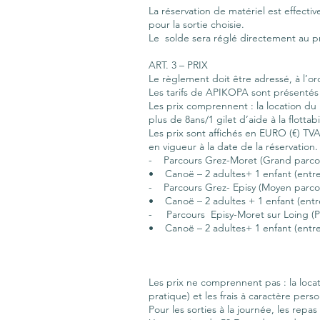
La réservation de matériel est effecti
pour la sortie choisie.
Le solde sera réglé directement au pr
ART. 3 – PRIX
Le règlement doit être adressé, à l’o
Les tarifs de APIKOPA sont présentés 
Les prix comprennent : la location du 
plus de 8ans/1 gilet d’aide à la flott
Les prix sont affichés en EURO (€) TVA 
en vigueur à la date de la réservation.
- Parcours Grez-Moret (Grand parcou
• Canoë – 2 adultes+ 1 enfant (entre 
- Parcours Grez- Episy (Moyen parco
• Canoë – 2 adultes + 1 enfant (entre
- Parcours Episy-Moret sur Loing (Pe
• Canoë – 2 adultes+ 1 enfant (entre 
Les prix ne comprennent pas : la locati
pratique) et les frais à caractère perso
Pour les sorties à la journée, les repa