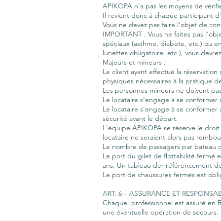
APIKOPA n'a pas les moyens de vérifier
Il revient donc à chaque participant d
Vous ne devez pas faire l’objet de cont
IMPORTANT : Vous ne faites pas l’obj
spéciaux (asthme, diabète, etc.) ou en
lunettes obligatoire, etc.), vous dev
Majeurs et mineurs :
Le client ayant effectué la réservatio
physiques nécessaires à la pratique de
Les personnes mineurs ne doivent pas 
Le locataire s'engage à se conformer
Le locataire s'engage à se conformer 
sécurité avant le départ.
L'équipe APIKOPA se réserve le droit
locataire ne seraient alors pas rembou
Le nombre de passagers par bateau do
Le port du gilet de flottabilité fermé
ans. Un tableau der référencement des
Le port de chaussures fermés est obli
ART. 6 – ASSURANCE ET RESPONSAB
Chaque professionnel est assuré en Res
une éventuelle opération de secours.