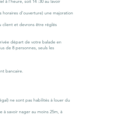
à l’heure, soit 14 :30 au lavoir
s horaires d’ouverture) une majoration
du client et devrons être réglés
arrivée départ de votre balade en
us de 8 personnes, seuls les
nt bancaire.
l) ne sont pas habilités à louer du
de à savoir nager au moins 25m, à